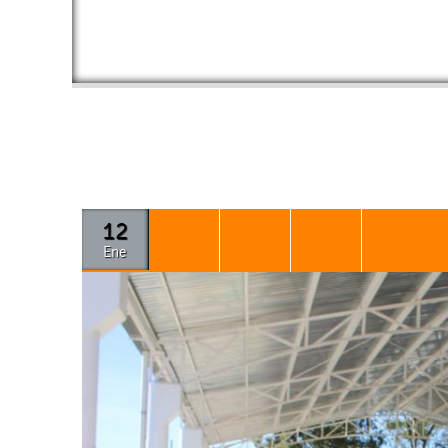
12
Ene