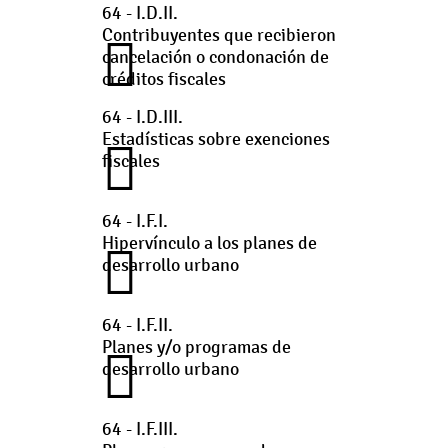
64 - I.D.II.
Contribuyentes que recibieron
cancelación o condonación de
créditos fiscales
64 - I.D.III.
Estadísticas sobre exenciones
fiscales
64 - I.F.I.
Hipervínculo a los planes de
desarrollo urbano
64 - I.F.II.
Planes y/o programas de
desarrollo urbano
64 - I.F.III.