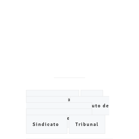
Ayuntamiento
DIF
IMCUFIDE
Instituto de
Planeación Municipal
Organismo de Agua
Sindicato
Tribunal