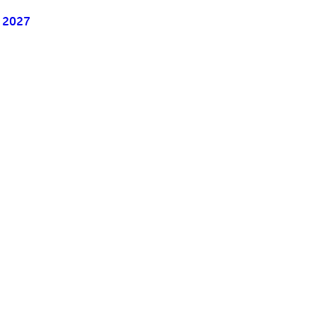
 2027
Tu Gobierno
Trámites y Servicios
Transparen